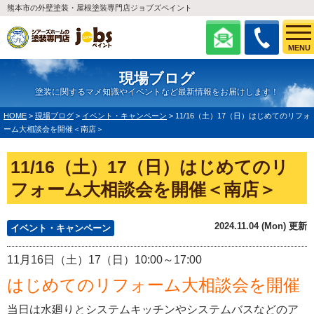
熊本市の外壁塗装・屋根塗装専門店ジョブズペイント
MENU
現場ブログ
塗装に関するマメ知識やイベントなど最新情報をお届けします！
HOME
>
現場ブログ
>
イベント・キャンペーン
>
11/16（土）17（日）はじめてのリフォ
ーム大相談会を開催＜南店＞
11/16（土）17（日）はじめてのリ
フォーム大相談会を開催＜南店＞
2024.11.04 (Mon) 更新
イベント・キャンペーン
11月16日（土）17（日）10:00～17:00
はじめてのリフォーム大相談会を開催
当日は水廻りとシステムキッチンやシステムバスなどのア