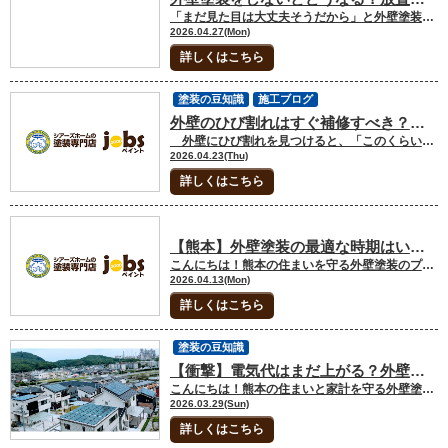
「まだ見た目は大丈夫そうだから」と外壁塗装を後回しにしていませんか？しかし外壁塗装は、見た目をきれいにするだけでなく、家を守る重要な役割があります。特に気候の影響を受けやすい熊本では、放置によるリスクが高まるため注意が必要です。 🔦外壁塗装の役割とは？ 外壁塗装は、紫外線や雨風から建物を守る“保護膜”の役割をしています。この塗膜が劣化すると、防水性が低下し、外壁自体がダメージを受けやすくなります。熊本は雨が多く湿気も高いため、外壁への負担が大きい地域です。そのため「熊本 外壁塗装」は定期的なメンテナンスが重要とされています。 🔦外壁塗装をしない場合の主なリスク ① 雨漏りの原因になる 塗装が劣化すると、外壁のひび割れや隙間から雨水が侵入します。最初は小さなダメージでも、徐々に内部まで水が回り、雨漏りにつながる可能性があります。 ② カビ・腐食の発生 外壁の内側に水分が入り込むと、カビや木材の腐食が進行します。見えない部分で劣化が進むため、気づいたときには大規模な修繕が必要になるケースもあります。 ③ 外観の劣化（色あせ・汚れ） 塗装が剥がれると、色あせや汚れが目立ちやすくなります。家全体の印象が悪くなり、資産価値の低下にもつながります。 ④ 修繕費用が高くなる 早めに塗装していれば防げた劣化も、放置することで外壁材の交換や下地補修が必要になることがあります。その結果、費用が大きく膨らんでしまいます。 🔦こんな症状が出たら要注意 以下のような症状が見られたら、塗装のタイミングです。 外壁を触ると白い粉がつく（チョーキング現象） ひび割れがある 塗装の剥がれ・膨れ コケやカビが目立つ これらは劣化のサインなので、放置せず早めの対処が重要です。 🔦熊本で外壁塗装を検討すべき理由 熊本は台風や強い日差し、湿気の影響を受けやすい地域です。そのため外壁の劣化スピードも比較的早く、「まだ大丈夫」と思っていても内部では傷みが進んでいることがあります。 「熊本 外壁塗装」で検索する方の多くが、実際に劣化に気づいてから相談していますが、理想はトラブルが起きる前のメンテナンスです。 🌟まとめ🌟 放置せず早めの塗装が家を守る 外壁塗装をしないまま放置すると、雨漏りや腐食など深刻なトラブルにつながる可能性があります。結果的に修繕費用も高くなるため、早めの対策が重要です。大切な住まいを長持ちさせるためにも、「そろそろかな？」と思ったタイミングで点検・塗装を検討しましょう。熊本で外壁塗装をお考えの方は、まずは現状を正しく把握することが第一歩です。
2026.04.27(Mon)
詳しくはこちら
塗装の豆知識
施工ブログ
外壁のひび割れはすぐ補修すべき？放置するとどうなる？
外壁にひび割れを見つけると、「このくらい大丈夫かな」と思いがちですが、基本的には早めの対応が安心です。ひび割れは家からの“劣化サイン”なので、放置すると後々大きなトラブルにつながる可能性があります。🌟外壁のひび割れの種類 ひび割れには大きく分けて2種類あります。 ①ヘアークラック（細いひび割れ）髪の毛のように細いひび割れで、すぐに大きな影響は出にくいですが、劣化が始まっているサインです。 ②構造クラック（深い・大きいひび割れ）幅が広く、深さがあるひび割れは注意が必要です。雨水が入り込みやすく、建物の内部に影響を与える可能性があります。 🌟ひび割れを放置するとどうなる？ ひび割れをそのままにしておくと、次のようなリスクがあります。 雨水が侵入する☔ ひび割れから雨水が入り込み、外壁の内側を傷めてしまいます。 カビ・腐食の原因になる☠️ 内部に水分がたまることで、カビや木材の腐食につながります。 修理費用が高くなる💰 最初は簡単な補修で済んだものが、放置することで大掛かりな工事になるケースもあります。 🌟すぐ補修した方がいいひび割れの目安 以下に当てはまる場合は、早めの対応がおすすめです。 幅が0.3mm以上ある 指で触ると引っかかる 同じ場所に何本もある 明らかに深そうなひび割れ 「これ大丈夫かな？」と思った時点で、一度プロに見てもらうのが安心です。 🌟補修方法はどうするの？ ひび割れの状態によって対処方法は変わります。 軽度 → コーキング補修で対応可能 中〜重度 → 下地処理＋外壁塗装が必要 無理に自分で判断せず、状態に合った補修をすることが大切です。 🌟熊本のような気候は特に注意 熊本は雨や湿気が多く、外壁が傷みやすい地域です。そのため、ひび割れを放置すると劣化が進みやすい傾向があります。 定期的な点検と早めのメンテナンスが、家を長持ちさせるポイントです。 🌟まとめ🌟小さなひび割れでも油断はNG 外壁のひび割れは、小さくても放置しないことが大切です。早めに補修すれば、費用も最小限で済み、家の寿命も延ばすことができます。 「まだ大丈夫」と思わず、気づいたときに行動することが、後悔しないためのポイントです。
2026.04.23(Thu)
詳しくはこちら
【熊本】外壁塗装の最適な時期はいつ？失敗しないタイミングと注意点を解説
こんにちは！熊本の住まいを守る外壁塗装のプロです。 「熊本で外壁塗装をするならいつがいい？」「屋根塗装のベストな時期ってあるの？」 熊本で外壁塗装・屋根塗装を検討されている方の中には、このような疑問を持つ方が多くいらっしゃいます。 実は、熊本の気候に合った時期選びをすることで、塗装の仕上がりや耐久性が大きく変わります。 この記事では、👉 熊本で外壁塗装に最適な時期👉 季節ごとの注意点をプロ目線でわかりやすく解説します。 ⚠️熊本の外壁塗装に最適な時期は「春・秋」 結論から言うと、熊本で外壁塗装・屋根塗装をするなら「春（3〜5月）」と「秋（9〜11月）」がベストです。 熊本は比較的温暖な気候ですが、 梅雨の湿気 台風の影響 を受けやすい地域です。 そのため、 気温が安定している 湿度が低い 雨が少ない この条件が揃う春・秋は、👉 熊本 外壁塗装のベストシーズンといえます。 ⚠️ 熊本の夏は外壁塗装できる？【梅雨と猛暑に注意】 熊本の夏は、外壁塗装において注意が必要な季節です。 6〜7月は梅雨で施工がストップしやすい 8月は気温が高く、塗料が急乾燥してムラの原因になる ただし、👉 梅雨明け後〜初秋は外壁塗装に適したタイミングです。 「熊本 外壁塗装 夏」で検索している方は、施工時期を少しずらすことがポイントです。 ⚠️ 熊本の冬でも外壁塗装は可能？ 熊本の冬は比較的温暖なため、外壁塗装は可能です。 ただし、 気温5℃以下は施工不可 乾燥に時間がかかる といった条件は全国共通です。 熊本では晴れの日も多いため、👉 冬でも外壁塗装ができる日が多い地域です。 「熊本 外壁塗装 冬」で検討されている方も、安心して相談できます。 ⚠️熊本で外壁塗装を成功させるポイント 外壁塗装は時期も大切ですが、それ以上に重要なのが 👉 熊本で信頼できる外壁塗装業者を選ぶこと です。 特に熊本では、 台風対策 湿気対策（カビ・藻） など、地域特有の施工知識が必要になります。 つまり、👉 熊本の気候に強い塗装業者選びが成功のカギです。 🔦まとめ｜熊本で外壁塗装するなら 熊本の外壁塗装は「春・秋」が最適 梅雨・台風シーズンは注意 夏・冬も条件次第で施工可能 業者選びが仕上がりを大きく左右する ～ 熊本で外壁塗装をご検討中の方へ～ 「今の時期に外壁塗装して大丈夫？」「費用やタイミングを知りたい」 そんな方は、まずは無料の現地調査・見積もりがおすすめです。 建物の劣化状況によって、👉 最適な外壁塗装のタイミングは変わります。 早めに相談することで、 ベストな施工時期の確保 適正価格での工事 にもつながります。
2026.04.13(Mon)
詳しくはこちら
塗装の豆知識
【衝撃】電気代はまだ上がる？外壁塗装のついでに「太陽光パネル」を載せるのが、今いちばん賢い理由
こんにちは！熊本の住まいと家計を守る外壁塗装のプロです。 最近、ニュースや検針票を見て「また電気代が上がってる…」とため息をついていませんか？ 実は、2026年に入っても電気代の上昇トレンドは止まる気配がありません。政府の補助金などで一時的に落ち着く時期もありますが、長期的に見れば「電気は買うもの」から「自分たちで作るもの」へと、世の中の常識がガラリと変わろうとしています。 そんな中、今私たちが外壁塗装を検討されているお客様に、自信を持っておすすめしていることがあります。 それは、「塗装工事の足場があるうちに、太陽光パネルを載せませんか？」というご提案です。 「塗装だけでもお金がかかるのに、太陽光まで？」と思われるかもしれません。しかし、実はこのセット、将来的に見ると数十万円、数百万円単位で差が出る「最強の節約術」なんです。 今回は、なぜ今、塗装と太陽光の同時設置がこれほどまでに注目されているのか、その理由をわかりやすく解説します。 目次 1.2026年、電気代の「高止まり」は終わらない2.「塗装と同時」が最強と言われる3つの理由3.今の太陽光は「売る」より「自分で使う」のがおトク！4.「うちは載せられる？」そんな疑問にお答えします5.まとめ 1.2026年、電気代の「高止まり」は終わらない まず、私たちが直面している現実を確認しておきましょう。 残念ながら、電気代が昔のような安さに戻ることは考えにくいのが現状です。 燃料価格の不安定さ： 世界情勢の影響で、発電に必要な燃料の価格は高止まりしています。 再エネ賦課金の負担： 電気代に含まれる「再生可能エネルギー発電促進賦課金」は、今後も家計の負担になり続けます。 補助金の終了： 政府の支援策はあくまで一時的。補助がなくなれば、一気に負担が跳ね上がります。 これからは、「いかに電力会社から電気を買わないか」が、家計を守るための最大のポイントになります。そのための唯一の対抗策が、太陽光発電なのです。 2.「塗装と同時」が最強と言われる3つの理由 なぜ、後からではなく「塗装工事の時」に一緒にやるべきなのでしょうか？そこには、リフォームのプロだからこそ言える「3つの圧倒的なメリット」があります。 ① 足場代の「20万円」を丸ごと浮かせられる これが最大の理由です。 外壁塗装にも、太陽光パネルの設置にも、必ず「足場」が必要です。足場代の相場は、一般的なお家で約15万円〜25万円。 別々に工事をすれば、この足場代を2回払うことになります。しかし、塗装のついでにパネルを載せてしまえば、足場代は1回分で済みます。 浮いた20万円があれば、最新の高機能なパネルにグレードアップしたり、家族旅行に行けたりしますよね。 ② 屋根のメンテナンスと同時にやるから安心 太陽光パネルは一度載せると20年、30年と使い続けるものです。 古い、あるいは傷んだ屋根の上にいきなりパネルを載せるのは、プロとしておすすめできません。もし後から屋根が傷んで修理が必要になったら、一度パネルを全て取り外す必要があり、余計な工賃がかかってしまうからです。 塗装や屋根の補修でしっかり下地を整えた直後にパネルを載せる。これが、お家を長持ちさせるための最も正しい順番です。 ③ 補助金やローンの手続きを一本化できる リフォームローンを利用する場合も、塗装と太陽光をまとめることで手続きが一度で済み、金利の優遇を受けられる可能性もあります。窓口を一つに絞ることで、忙しい皆様の手間を大幅に減らすことができます。 3.今の太陽光は「売る」より「自分で使う」のがおトク！ ひと昔前までの太陽光発電は「売電（電気を売って儲ける）」が主流でした。 しかし、2026年現在のトレンドは「自家消費（自分で作って自分で使う）」です。 電力会社から高い電気を買うのをやめて、昼間の電気はタダで太陽からまかなう。余った電気は蓄電池に貯めて夜に使う。このサイクルを作ることで、毎月の支払いを劇的に減らすことができます。 特に、これからオール電化を考えている方や、電気自動車（EV）への買い替えを検討している方にとって、太陽光発電はもはや「必須の設備」と言っても過言ではありません。 4.「うちは載せられる？」そんな疑問にお答えします 「うちの屋根の向きで発電するの？」「重さでお家が傷まない？」 そんな不安もありますよね。 私たちは塗装のプロであると同時に、お家の構造を熟知したプロでもあります。 屋根の強度チェック 日当たりシミュレーション 将来の電気代削減額の予測 これらを、塗装の見積もりと合わせて「無料」で診断いたします。 「無理に勧めることは一切ありません」ので、ご安心ください。あくまで「今、このタイミングで知っておかないと損をしてしまう情報」として、正確なシミュレーションをお出しします。 5.まとめ：10年後の自分から「ありがとう」と言われる選択を 外壁塗装は10年〜15年に一度の大きなイベントです。 その時に、ただ壁を綺麗にするだけで終わるのか、それとも「一生モノの発電所」を手に入れて、電気代の悩みから解放されるのか。 10年後、さらに電気代が上がった世の中で、「あの時、一緒に太陽光を載せておいて本当によかった！」と笑顔で言っていただける自信があります。 「まずは話だけでも聞いてみたい」「今の電気代と比べてどれくらい安くなるの？」 そんなちょっとした興味からで構いません。 熊本で地域に根ざした私たちだからこそ、お客様のライフスタイルに合わせた最適なプランをご提案します。 この最高のシーズンに、お家も家計もピカピカにリフレッシュしませんか？ 熊本県内の屋根・外壁のご相談はジョブズペイントへ！ シアーズホームの住宅リフォーム専門店jobsペイントは、熊本市内に２か所のショールームを完備しています。屋根・外壁に関してのご相談がありましたら、是非ご来場ください。ショールームの予約はこちらをクリック！メールでのご相談・お問い合わせも受け付けております。ホームページでのお問い合わせはコチラをクリック！HPでは豊富なリフォーム施工事例を紹介しています。屋根塗装・外壁塗装の施工事例をご覧になりたい方はコチラをクリック！お電話でも、ご相談や見積依頼、ご不明点をお伺いできますので、お気軽にご連絡下さい。ショールーム電話番号：0120-370-225 【このような記事も読まれています】鼻隠しの役割って何？塗装が必要な理由も解説 外壁塗装の見積もりを依頼した際、見積書に鼻隠しと書かれていことが多く、鼻隠しも塗装は必要なの？というお尋ねもあります。そこでこちらの記事では、鼻隠しの役割と塗装が必要な理由を解説していきます。鼻隠し塗装の施工事例についてもご紹介していますので、熊本で塗装をご検討中の方はぜひこちらの記事もお問い合わせください！ 【このような記事も読まれています】雨樋塗装って必要なの？雨樋塗装のポイントもご紹介 雨樋の見た目が悪くなった時や外壁塗装を考えた時に、雨樋の塗装も必要なのか悩むところですよね。そこでこちらの記事では、雨樋の塗装が必要な理由や雨樋を破損したまま放置するとどうなるのか、雨樋塗装のポイントについて解説します。外壁塗装をご検討中の方はぜひご一読ください！
2026.03.29(Sun)
詳しくはこちら