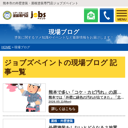
熊本市の外壁塗装・屋根塗装専門店ジョブズペイント
MENU
現場ブログ
塗装に関するマメ知識やイベントなど最新情報をお届けします！
HOME
>
現場ブログ
ジョブズペイントの現場ブログ 記
事一覧
熊本で多い「コケ・カビ汚れ」の原因と対策を解説
熊本では「外壁に緑色の汚れが出てきた」「北側だけ黒ずんでいる」といったご相談が多くあります。実はその汚れ、単なる汚れではなく“コケ”や“カビ”かもしれません。特に熊本は湿気が多く、雨も多い地域のため、外壁や屋根にコケ・カビが発生しやすい環境です。 今回は、熊本で外壁にコケ・カビが発生しやすい原因と、その対策について分かりやすく解説します。 🏠熊本でコケ・カビが発生しやすい理由 ①湿気が多い気候☔ 熊本は梅雨時期の雨量が多く、年間を通して湿気が高い地域です。湿気が多いと外壁が乾きにくくなり、コケやカビが繁殖しやすくなります。特に北側の外壁や、日当たりが悪い場所は水分が残りやすいため注意が必要です。 ②火山灰やホコリが付着しやすい🏔 熊本では火山灰や黄砂、ホコリなどが外壁に付着しやすい環境でもあります。これらの汚れが蓄積すると、コケやカビの栄養分となり繁殖を促進してしまいます。「外壁がザラザラしている」「黒っぽい汚れが増えてきた」という場合は要注意です。 ③塗膜の劣化🔨 外壁塗装は、家を雨や紫外線から守る役割があります。しかし築10年前後になると塗膜が劣化し、防水性が低下してきます。 防水機能が落ちると外壁が水を吸いやすくなり、コケやカビが発生しやすくなります。特に熊本のような湿気の多い地域では、劣化の進行が早いケースも少なくありません。 コケ・カビを放置するとどうなる？ 「見た目が悪いだけ」と思われがちですが、放置はおすすめできません。 コケやカビが増えると外壁に水分が溜まりやすくなり、劣化がさらに進行します。その結果、 外壁のひび割れ 塗膜の剥がれ 雨漏り 外壁材の腐食 などにつながる可能性があります。メンテナンス費用が大きくなる前に、早めの対応が重要です。 熊本でできるコケ・カビ対策 ①定期的な洗浄を行う🧹 軽度の汚れであれば、外壁洗浄で改善する場合があります。高圧洗浄を行うことで、コケやカビを除去し美観を回復できます。ただし、強く洗いすぎると外壁を傷めることもあるため注意が必要です。 ②防カビ・防藻塗料を使用する 熊本で外壁塗装を行う場合は、防カビ・防藻性能のある塗料がおすすめです。 最近の塗料は性能が高く、 コケが付きにくい カビが繁殖しにくい 汚れが雨で流れやすい といった特徴があります。 特に湿気の多い立地では、塗料選びが重要になります。 劣化サインを見逃さない🔍 以下の症状がある場合は、塗り替えのサインかもしれません。 外壁が緑色になっている 黒ずみが増えてきた 壁を触ると白い粉が付く 塗装が剥がれている 熊本で外壁塗装を検討している方は、早めの点検がおすすめです。 まとめ 熊本は湿気や雨が多く、全国的に見てもコケ・カビが発生しやすい地域です。放置すると外壁の劣化や雨漏りにつながる可能性もあるため、定期的な点検やメンテナンスが重要になります。 「最近外壁の汚れが気になる」「北側だけ緑色になってきた」という場合は、早めに専門業者へ相談してみましょう。
2026.05.11(Mon)
詳しくはこちら
屋根・外壁塗装
外壁塗装をしないとどうなる？放置リスクを解説