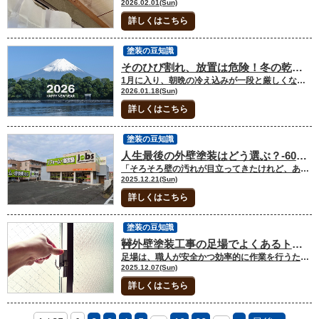
2026.02.01(Sun)
詳しくはこちら
塗装の豆知識
そのひび割れ、放置は危険！冬の乾燥と凍害が外壁に与えるダメージ
1月に入り、朝晩の冷え込みが一段と厳しくなってきましたね。皆さま、体調などは崩されていませんか？「朝、布団から出るのが毎日格闘です」という方も多いのではないでしょうか。 実は、この寒い冬。私たちの体だけでなく、毎日家を守ってくれている「外壁」にとっても、一年で最も過酷な季節だということをご存知ですか？ 1.外壁だって「乾燥肌」になる？ 冬になると、お肌の乾燥が気になりますよね。リップクリームやハンドクリームが手放せないという方も多いはず。 実は、外壁も同じなんです。冬の乾燥した空気と、容赦なく吹き付ける北風。これによって外壁の表面を守っている「塗膜（とまく）」というバリアが、少しずつ柔軟性を失っていきます。 するとどうなるか。 「パキッ」と小さなひび割れ（ヘアクラック）が発生しやすくなるんです。 「なんだ、髪の毛くらいの細いヒビか。放っておいても大丈夫でしょ？」 ……と思ったあなた。 実はその油断が、数年後の「数百万円の修繕費」への入り口かもしれません。 2.冬の怪奇現象！？恐怖の「凍害」とは 冬のひび割れがなぜ怖いのか。その最大の理由は、冬にしか起こらない「凍害（とうがい）」という現象にあります。 これは、一言で言うと「外壁が内側から爆発する現象」です。 外壁の隙間で何が起きているのか？ 仕組みはとってもシンプルです。 昼： 雪解け水や結露が、外壁の小さなひび割れから中に染み込む。 夜： 気温が氷点下になり、中に入った水が凍る。 深夜： 水は凍ると、体積が約9%膨らみます！（冷凍庫にビール瓶を入れると割れる、アレと同じです） 結果： 内側から押し広げられた外壁材が、耐えきれずに「ボロッ」と剥がれ落ちる。 これが「凍害」です。 お肌のひび割れならクリームで治りますが、外壁が内側から壊れてしまうと、もう塗装だけでは直せません。サイディングボードの張り替えなど、大掛かりな工事が必要になってしまうんです。 3. あなたの家は大丈夫？冬のセルフチェック 「うちは大丈夫かな……」と不安になった方のために、今すぐ庭に出て確認できるチェックポイントをまとめました💡 窓の四隅をチェック！ 窓サッシの角は、家の中で最も負担がかかりやすく、ひび割れが出やすい場所です。ここに斜めのヒビが入っていたら、水の侵入サインです。 北側の壁をチェック！ 日の当たらない北側は、一度入った水分が乾きにくく、凍害のリスクが一番高い「要注意ゾーン」です。 「チョーキング」はありませんか？ 壁を触った時に、手に白い粉がつく現象です。これは「壁の防水バリアが切れたよ！」という末期症状。水が吸い込み放題の状態です。 もし一つでも当てはまるなら、その壁は今、冬の寒さと必死に戦ってボロボロになっている最中かもしれません。 4. なぜ「今」点検するのが正解なのか？ 「冬は寒いし、暖かくなってから考えればいいや」 そう思う気持ち、よくわかります。でも、塗装のプロとしてあえて言わせてください。 冬のダメージを放置して春を迎えるのは、傷口を開いたまま泥沼を歩くようなものです。 春は雨が多くなる季節（菜種梅雨など）。冬の間に凍害で広がった隙間に、春の長雨が入り込むと、お家の柱や土台を腐らせる原因になります。 今のうちに専門家に診てもらい、春のベストシーズンに施工できるよう計画を立てる。これが、一番賢く、一番安くお家を守るコツなんです。 5. まとめ：お家にも「冬のメンテナンス」を 外壁のひび割れは、お家があなたに送っている「助けて！」のサインです。 冬の乾燥と凍害は、私たちが思っている以上に家の寿命を削ります。「まだ大丈夫」という過信が、一番の大敵。 「うちのヒビ、これって凍害かな？」 「とりあえず見てほしいんだけど……」 そんな気軽なご相談でも構いません！私たちは、地域密着の外壁塗装専門店として、皆さまの大切なマイホームを冬の寒さから守るお手伝いをしています。 大きなトラブルになる前に、まずはプロの目でお家の「健康診断」をしてみませんか？ 熊本で塗装をお考えされていらっしゃる方は、弊社でもご提案ができますのでぜひお問い合わせください！ 熊本県内の屋根・外壁のご相談はジョブズペイントへ！ シアーズホームの住宅リフォーム専門店jobsペイントは、熊本市内に２か所のショールームを完備しています。屋根・外壁に関してのご相談がありましたら、是非ご来場ください。ショールームの予約はこちらをクリック！メールでのご相談・お問い合わせも受け付けております。ホームページでのお問い合わせはコチラをクリック！HPでは豊富なリフォーム施工事例を紹介しています。屋根塗装・外壁塗装の施工事例をご覧になりたい方はコチラをクリック！お電話でも、ご相談や見積依頼、ご不明点をお伺いできますので、お気軽にご連絡下さい。ショールーム電話番号：0120-370-225 【このような記事も読まれています】外壁塗装・屋根塗装の相見積もりは何社が良い？ 外壁塗装を考えた時に相見積もりをしようか検討される方が多いです。こちらの記事では外壁塗装・屋根塗装の相見積もりについて何社が良いのかや依頼する際のポイント等を解説しています。外壁塗装や屋根塗装をご検討中の方には待ったなしの内容ですので、ぜひご参考にしていただけると幸いです！ 【このような記事も読まれています】外壁塗装の見積もりの注意点ってあるの？ 外壁塗装の見積もりを取る際に、事前に知っておいた方が良いことがあれば、おさえておきたいですよね。こちらの記事では、塗装の見積もりでおさえておきたいポイントと見積書を見るポイントについて解説しています。外壁塗装を検討中の方は、ぜひご一読ください！
2026.01.18(Sun)
詳しくはこちら
塗装の豆知識
人生最後の外壁塗装はどう選ぶ？-60代からの後悔しないすまいのメンテナンス計画
「そろそろ壁の汚れが目立ってきたけれど、あと何年この家に住むだろう？」 外壁塗装を検討される際、多くのお客様がこのように「これからの人生設計」と照らし合わせて悩まれます。実は、私たちがご相談を受ける中で最も多いボリューム層は60代のお客様です。定年退職を迎え、これからのセカンドライフを豊かに過ごそうと考える時期。このタイミングでの塗装は、単なる修繕ではなく**「人生最後の大きなメンテナンス」**としての意味合いが強くなります。今回は、生涯スケジュールから考える賢い塗装プランの立て方についてお話しします。 目次 1.60代が「最後の塗装」に選ばれる理由2.期待対応年数を最優先する賢い選択3.性能がもたらす老後の快適性！4.業者選びは「住まいの主治医」選び5.まとめ 1.60代が「最後の塗装」に選ばれる理由 住宅の寿命を30年〜50年、あるいはそれ以上と仮定すると、10〜15年周期で行う外壁塗装は人生で数回訪れます。 1回目（30代〜40代）： 住宅ローンや教育費を優先し、コストパフォーマンス重視。 2回目（45代〜55代）： 劣化が目立ち始め、美観と機能を維持するための標準的な工事。 3回目（60代〜）： これから先、何度も足場を組む負担（金銭的・精神的）を減らしたい。 60代で塗装を行うお客様の多くは、**「80代、90代になってから、また業者選びや工事の片付けに追われたくない」**とおっしゃいます。体力も気力もある今のうちに、住まいの不安をゼロにしておきたいという切実な願いがあるのです。 2.期待対応年数を最優先する賢い選択 「人生最後の塗装」にするためには、塗料選びの基準が変わります。 一般的なシリコン塗料の寿命は10年〜12年程度です。これでは75歳を過ぎた頃に、再び「どうしようか」と悩む時期が来てしまいます。そのため、60代のお客様には**「20年以上の耐用年数」を持つ高機能塗料**が圧倒的に選ばれています。 なぜ「少し高い塗料」の方がお得なのか？ 例えば、15年後に再度塗装が必要になる安い塗料と、25年持つの高耐久塗料を比較してみましょう。 安い塗料： 工事費は抑えられるが、15年後に再び「足場代（約20〜30万円）」と「人件費」が発生する。 高耐久塗料： 初期費用は2〜3割増えるが、将来の足場代1回分が丸ごと浮く計算になる。 生涯コスト（ライフサイクルコスト）で見ると、高耐久な無機塗料やフッ素塗料を選ぶ方が、結果として家計に優しく、何より**「将来の自分に面倒を残さない」**という最大の安心感に繋がります。 3.性能がもたらす老後の快適性！ また、60代からの塗装は「家を守る」だけでなく「暮らしを楽にする」視点も重要です。 低汚染性（セルフクリーニング機能）： 「高いところの掃除が難しくなるから、雨で汚れが落ちる塗料がいい」というご要望は非常に多いです。 遮熱・断熱性能： 年齢を重ねるごとに、夏の熱中症リスクや冬のヒートショックへの対策は重要になります。屋根や外壁に遮熱・断熱機能を持たせることで、光熱費を抑えつつ、健康的な室内環境を保つことができます。 雨漏りを止める事ができても、雨染みが出来た天井や壁は見た目が悪いかと思います。壁の状態によっても変わりますが、下地の木がカビ生えている場合もあり健康によくありません。そのため雨漏り修理を行い、雨漏りが止まったら、内装工事をすることをおすすめします。 ただ雨漏り修理と一緒に内装工事を行うのはおすすめしません。壁の中の水分は、時間とともに乾燥していきます。雨漏り修理後、壁内の水分が乾燥した後に工事を行った方が、仕上がりがきれいになります。 4.業者選びは「お住まいの主治医」選び 「最後の塗装」を任せる業者は、単に塗るのが上手いだけでなく、10年、20年先までその家を見守ってくれるかどうかで選んでください。 私たちは、工事が終わってからが本当のお付き合いの始まりだと考えています。定期点検を通じて、「あそこに頼んでおいたから、老後は安心だね」とご夫婦で笑い合っていただける。そんな未来を作るお手伝いをすることが、私たちの使命です。 5.まとめ 住まいは、あなたとご家族の歴史を刻む場所です。 「あと何回、塗装をしなければならないか？」というストレスから解放され、安心して過ごせる住環境を整える。そのための投資として、60代での「高品質な塗装」は非常に理にかなった選択と言えます。 もし、ご自身のライフプランの中で「いつ、どのような工事をするのがベストか」迷われたら、ぜひ一度ご相談ください。今の建物の状態と、これからの人生設計に合わせた、あなただけの「最適解」を一緒に考えましょう。 熊本県内の屋根・外壁のご相談はジョブズペイントへ！ シアーズホームの住宅リフォーム専門店jobsペイントは、熊本市内に２か所のショールームを完備しています。屋根・外壁に関してのご相談がありましたら、是非ご来場ください。ショールームの予約はこちらをクリック！メールでのご相談・お問い合わせも受け付けております。ホームページでのお問い合わせはコチラをクリック！HPでは豊富なリフォーム施工事例を紹介しています。屋根塗装・外壁塗装の施工事例をご覧になりたい方はコチラをクリック！お電話でも、ご相談や見積依頼、ご不明点をお伺いできますので、お気軽にご連絡下さい。ショールーム電話番号：0120-370-225 【このような記事も読まれています】外壁から雨漏りしたら行うこと！修理費用もご紹介 外壁から雨漏りをしていた時は、すぐに業者に連絡をされるかと思いますが、業者はすぐにご自宅に伺うことができない場合があります。そこでこちらの記事では、外壁の雨漏り発生したら行うことや修理費用はどれくらいなのかについて解説しています。外壁の雨漏りにお悩みの方は、ぜひご一読ください！ 【このような記事も読まれています】外壁塗装の保証の範囲は？雨漏りも対象になるの？ 外壁を塗装する際に、保証は重要なポイントになるかと思います。そこでこちらの記事では、塗装の保証の内容と適用される条件、雨漏りで保証はされないのかについて解説いたします。一読いただくだけで、外壁塗装の保証について知ることができますのでぜひご参考ください！
2025.12.21(Sun)
詳しくはこちら
塗装の豆知識
🚧外壁塗装工事の足場でよくあるトラブルと重要な注意点
足場は、職人が安全かつ効率的に作業を行うための命綱であり、設置から解体まで、その取り扱い一つで工事全体の安全や、ご近所様との関係、さらには予期せぬトラブルにつながる可能性があります。今回は、外壁塗装工事でよくある足場にまつわるトラブル事例と、それを未然に防ぐために覚えておくべき重要な注意点を詳しく説明します。目次1.家族の安全と防犯に関するトラブル・心配ごと2.ご近所との関係に影響するトラブル3.日常生活への影響と対策4.まとめ 1.家族の安全と防犯に関するトラブル・心配ごと 毎日の生活で気になる「防犯」の不安 足場は、普段は手の届かない2階のベランダや窓まで、誰でも簡単に上がれてしまう「外部からの階段」になってしまいます。これが最大の防犯上のリスクです。 □事例： 足場を利用した空き巣被害。 ・2階の窓の鍵のかけ忘れや、ベランダからの侵入。・作業員を装った不審者が、足場を使って家に近づいてくる。 □施主（主婦）の対策 徹底した施錠と視線: 2階の窓やベランダへの出入り口は、普段以上に二重ロックや補助錠を活用し、施錠を徹底します。 貴重品の管理: 1階だけでなく、2階にも現金や貴金属など、盗まれやすいものを置かないように意識して移動させましょう。 防犯対策の確認: 業者に、足場に防犯ネット（人や物の侵入を防ぐ）や、夜間の足場昇降口のチェーンロックをかけてもらうよう依頼しましょう。 2.ご近所との関係に影響するトラブル 外壁塗装工事で最も気を遣うのが、ご近所様への配慮です。特に足場の組み立てや解体は、大きな音や振動が発生します。 騒音・振動による苦情 朝から夕方まで続く、金属同士がぶつかり合う「ガシャンガシャン」という音や、トラックのエンジン音は、ご近所にとっては大きなストレスです。 □事例 ・早朝（8時前）や夕方遅く（18時以降）に作業を始めたり終えたりして、静かな時間を邪魔してしまう。・隣家の赤ちゃんのお昼寝や、在宅勤務の方の会議中に大きな音を出してしまう。 □施主の対策 ・丁寧な事前挨拶: 工事開始の1週間前までに、ご近所へ施主自身が挨拶に伺います。業者任せにせず、「ご迷惑をおかけしますが」と一言添えるだけで、印象は大きく変わります。・作業時間の周知徹底: 業者の標準作業時間（例：9時～17時）を明確に伝え、その時間外は作業しないよう、業者にも強くお願いしましょう。 敷地や所有物への影響（越境・破損） お庭が隣接している場合、足場の一部が隣の敷地に少しだけ入ってしまったり、植木を傷つけてしまったりするトラブルは少なくありません。 □事例 ・隣家との境界線ギリギリに足場を組んだため、隣家の外壁や室外機に接触しそうになる。・足場設置の邪魔になるとして、業者が施主や隣家の植木を無断で剪定・伐採してしまう。 □施主の対策 ・隣地への立ち入り許可: 越境が避けられない場合は、施主自身が隣人から口頭だけでなく書面で許可をもらいましょう。・業者への伝達: 隣家の敷地や植木、設備には絶対に触れないよう、業者に強く指示し、特に注意が必要な場所を事前に共有しておきましょう。 3.日常生活への影響と対策 足場と飛散防止ネットで家全体が覆われると、普段の生活にも影響が出ます 洗濯物と窓の開閉 これが主婦の皆さんが最も気になる点かもしれません。塗装工事中は、塗料の臭いや飛び散り（飛散）を防ぐため、洗濯物を外に干すことが基本的にできません。 □事例 ・ネットが張ってあっても、風で舞った塗料の微粒子が洗濯物についてしまう。・窓が開けられず、室内の換気ができず、塗料の臭いがこもってしまう。 □施主の対策 ・室内干しへの切り替え: 工事期間中（約2週間～1ヶ月）は、室内干しを基本とします。浴室乾燥機や除湿機をフル活用しましょう。・換気タイムの確認: 窓が開けられない日や時間帯（塗装作業中）を業者に確認し、作業終了後や乾燥時間を利用して、短い時間でも必ず換気をする習慣をつけましょう。 車や自転車への塗料の飛び散り ご自宅や隣家の車、自転車に、目に見えない塗料の微粒子が付着してしまうリスクがあります。 □事例 ネットが風でめくれたり、作業の隙間から、塗料が車に点々と付着する。 □施主の対策 ・可能な限りの移動: 塗料が付くリスクをゼロにするため、自家用車は敷地外の駐車場へ移動させるのが一番安全です。・養生の徹底: 移動が難しい場合は、業者に車全体を覆う専用の養生シートで厳重に保護してもらいましょう。自転車などもシートで覆ってもらいましょう。 まとめ トラブルを避け、安心して工事期間を過ごすには、「事前準備」と「業者との連携」が何よりも大切です。不安なことは、すべて担当に質問して解決してください。信頼できる業者と連携を取り、細やかな心遣いを忘れずに準備を進めることが、成功する外壁塗装工事の鍵となります。 熊本で塗装をお考えの方は、ジョブズペイントでもご提案ができますので、ぜひお問い合わせください！ 熊本県内の屋根・外壁のご相談はジョブズペイントへ！ シアーズホームの住宅リフォーム専門店jobsペイントは、熊本市内に２か所のショールームを完備しています。屋根・外壁に関してのご相談がありましたら、是非ご来場ください。ショールームの予約はこちらをクリック！メールでのご相談・お問い合わせも受け付けております。ホームページでのお問い合わせはコチラをクリック！HPでは豊富なリフォーム施工事例を紹介しています。屋根塗装・外壁塗装の施工事例をご覧になりたい方はコチラをクリック！お電話でも、ご相談や見積依頼、ご不明点をお伺いできますので、お気軽にご連絡下さい。ショールーム電話番号：0120-370-225 【このような記事も読まれています】外壁塗装は築何年でするべき？ 外壁は築年数が経つと色があせてきたりカビやコケが生えてきたりして気になりますよね。ただまだ大丈夫からだとそのままにしていると、外壁からの雨漏りの原因になりますので、適切な時期に塗装が必要です。そこでこちらの記事では、外壁塗装は築何年でするべきなのかについて解説をしています。塗装を迷っていらっしゃる方は、参考にしていただけると幸いです！
2025.12.07(Sun)
詳しくはこちら