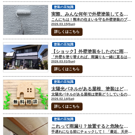
塗装の豆知識
実際、みんな何年で外壁塗装してるの？「これからの季節」がリフォームに最高な理由
こんにちは！熊本の住まいを守る外壁塗装のプロです。 最近、暖かい日が増えてきましたね。「そろそろ家の外壁、汚れが目立ってきたかな…」「お隣さんが塗り替えを始めたけど、うちは大丈夫？」と気になり始めている方も多いのではないでしょうか。 今回は、多くの方が抱く**「実際、何年目に塗るのが正解なの？」という疑問と、「なぜこれからの季節（春）が塗装にベストなのか」**について、プロの視点でわかりやすく解説します。 最後には、失敗しないためのチェックポイントもご紹介しますので、ぜひ参考にしてくださいね！ 目次 1.「10年」はあくまで目安。実際のみんなのタイミングは？2.なぜ「これからの季節（春）」が塗装に最強なのか？3.「うちもそろそろ？」5分でできるセルフチェック4.熊本で外壁塗装を検討されている方へ5.まとめ 1.「10年」はあくまで目安。実際のみんなのタイミングは？ よく「外壁塗装は10年ごとに」と言われますが、実はこれ、健康診断と同じで「一律の正解」ではありません。実際にお問い合わせをいただくお客様の状況を見ると、大きく分けて3つのパターンがあります。 ① 【優等生タイプ】築8〜12年 「まだ綺麗だけど、長く持たせたいから」と早めに動かれる方です。 この時期に塗装を行う最大のメリットは、「補修費用が安く済む」こと。下地が傷む前に表面をコーティングするので、大掛かりな補修が必要なく、結果的に生涯コストを抑えられます。 ② 【現実派タイプ】築13〜18年 「汚れやヒビが目立ってきたな」と感じてから検討される、最も多いボリューム層です。 この段階では、単なる色塗りだけでなく、ひび割れ（クラック）の補修や、シーリング（ゴムの部分）の打ち替えが必須になります。家の「防水機能」が限界を迎える直前の、ラストチャンスと言えるタイミングです。 ③ 【緊急事態タイプ】築20年以上 「雨漏りがした」「外壁が剥がれ落ちた」など、実害が出てから慌てて相談されるケースです。 ここまで来ると、塗装だけでは直せず、壁材そのものを張り替えたり、内部の腐食を直したりと、工事費が跳ね上がってしまうことも…。 「うちは何年目だっけ？」とカレンダーを振り返るのも大切ですが、実は年数よりも「お家のSOSサイン」を見逃さないことが重要です。 2.なぜ「これからの季節（春）」が塗装に最強なのか？ 外壁塗装には「適した季節」があります。もちろん一年中工事は可能ですが、プロの本音を言えば、春（3月〜5月）は「最高に条件が良い季節」です。 理由は3つあります。 ① 塗料が乾きやすく、仕上がりが綺麗！ 塗装において天敵なのは「高湿度」と「低温」です。 春は空気が乾燥しており、気温も安定しているため、塗料が理想的なスピードで乾燥します。塗膜（ペンキの膜）がしっかりと密着し、ツヤのある美しい仕上がりになりやすいのです。 ② 窓を閉めていても過ごしやすい 塗装期間中は、養生（ビニールで覆う作業）のため、窓を開けられない時間帯があります。 真夏だとエアコンをフル稼働させても息苦しさを感じたり、真冬だと換気ができず寒かったりしますが、春の穏やかな気温なら、工事期間中もストレスを最小限に抑えて生活していただけます。 ③ 梅雨の「雨漏りリスク」を先回りして防げる これ、実は一番大事なポイントです。 熊本の梅雨は雨量が多く、古い外壁にとっては非常に過酷。春のうちに塗装と防水メンテナンスを済ませておけば、大雨の時期も「雨漏りするかも…」という不安を感じることなく、安心してお家で過ごすことができます。 3.「うちもそろそろ？」5分でできるセルフチェック 「年数は経っているけど、まだ大丈夫じゃない？」と思っているあなたへ。 お庭に出て、お家を一周ぐるっと見てみてください。以下のサインが1つでもあれば、それはお家からの**「助けて！」の合図**です。 チョーキング現象： 壁を触ると、手に白い粉がつきませんか？（防水が切れている証拠です） カビ・苔の発生： 北側の壁が緑色になっていませんか？（壁が水分を吸い込んでいます） シーリングのひび割れ： 窓枠のゴムが割れたり、隙間ができたりしていませんか？ 小さなひび割れ： 髪の毛ほどの細いヒビ（ヘアクラック）でも、水は侵入します。 4.熊本で外壁塗装を検討されている方へ 「どこに頼めばいいかわからない」「見積もりを取ったら高そうで怖い」 そんな不安を抱えている方も多いはずです。 私たちは、無理な営業は一切いたしません。 なぜなら、私たちは「家を綺麗にする」だけでなく、「お客様の安心な暮らしを長く守る」ことが本当の仕事だと思っているからです。 「まだ塗るか決めてないけど、今の状態だけ見てほしい」 「他社で見積もりを取ったけど、これが妥当か教えてほしい」 そんなご相談も大歓迎です！ これからの絶好のシーズン、ピカピカになったお家で気持ちよく過ごしませんか？ 5.まとめ 外壁塗装は、お家を長持ちさせるための「最大の恩返し」です。 10年前後が目安ではありますが、まずは自分の目で今の状態を確かめてみてください。 これからの春の季節は、塗装職人にとっても一番腕が振るえる時期。予約が埋まりやすいシーズンでもありますので、もし「少し気になるな」と思われたら、お早めにご連絡くださいね。 熊本の風土を知り尽くした私たちが、あなたの大切なお家を全力でサポートいたします！ 熊本県内の屋根・外壁のご相談はジョブズペイントへ！ シアーズホームの住宅リフォーム専門店jobsペイントは、熊本市内に２か所のショールームを完備しています。屋根・外壁に関してのご相談がありましたら、是非ご来場ください。ショールームの予約はこちらをクリック！メールでのご相談・お問い合わせも受け付けております。ホームページでのお問い合わせはコチラをクリック！HPでは豊富なリフォーム施工事例を紹介しています。屋根塗装・外壁塗装の施工事例をご覧になりたい方はコチラをクリック！お電話でも、ご相談や見積依頼、ご不明点をお伺いできますので、お気軽にご連絡下さい。ショールーム電話番号：0120-370-225 【このような記事も読まれています】外壁塗装・屋根塗装の相見積もりは何社が良い？ 外壁塗装を考えた時に相見積もりをしようか検討される方が多いです。こちらの記事では外壁塗装・屋根塗装の相見積もりについて何社が良いのかや依頼する際のポイント等を解説しています。外壁塗装や屋根塗装をご検討中の方には待ったなしの内容ですので、ぜひご参考にしていただけると幸いです！ 【このような記事も読まれています】外壁塗装の見積もりの注意点ってあるの？ 外壁塗装の見積もりを取る際に、事前に知っておいた方が良いことがあれば、おさえておきたいですよね。こちらの記事では、塗装の見積もりでおさえておきたいポイントと見積書を見るポイントについて解説しています。外壁塗装を検討中の方は、ぜひご一読ください！
2026.03.15(Sun)
詳しくはこちら
塗装の豆知識
【ショック】外壁塗装をしたのに雨漏りが止まらない！？知っておきたい「塗装」と「修理」の決定的な違い
「外壁を塗り替えれば、雨漏りも一緒に直るはず！」 そう思って大金をかけたのに、次の雨の日にまたポタポタ…。これほどショックなことはありませんよね。 実は、「外壁塗装」は雨漏りを治すための魔法ではないのです。 今回は、なぜ塗装だけでは雨漏りが止まらないのか、その理由を誰にでもわかりやすく解説します。 目次 1.外壁塗装は「スキンケア」、雨漏り修理は「手術」です2.「どこから漏れているか」の犯人探しが最優先！3.外壁塗装の本当の役割ってなに？4.まとめ 1.外壁塗装は「スキンケア」、雨漏り修理は「手術」です まず、ここを勘違いすると失敗します。 外壁塗装（スキンケア）： お肌にバリアを張って、ダメージを防ぐもの。「予防」が目的です。 雨漏り修理（手術）： すでに体に侵入したバイ菌（水）のルートを突き止め、取り除くこと。「治療」が目的です。 お肌に高級なクリームを塗っても、深い切り傷は治りませんよね？ それと同じで、すでに家の中に水の通り道ができている場合、上からペンキを塗っても雨漏りは止まらないのです。 2.「どこから漏れているか」の犯人探しが最優先！ 雨漏りの原因は、実は外壁のヒビだけではありません。「えっ、そんなところから？」という場所が原因のことが多いのです。 窓まわりの「隙間」： サッシと壁の間のゴム（シーリング）がカチカチに固まっていませんか？ ベランダの「床」： 塗装ではなく、防水シートの寿命かもしれません。 意外な「金具」： 屋根と壁のつなぎ目にある板金のズレが原因かも。 犯人（原因）を特定せずに塗装だけするのは、原因不明の熱があるのに、とりあえず絆創膏を貼るようなもの。まずは専門家による「雨漏り診断」という精密検査が必要なのです。 3.外壁塗装の本当の役割ってなに？ 「じゃあ、塗装なんて意味ないの？」と思うかもしれませんが、そんなことはありません！ 外壁塗装の役割は、「これ以上、家を傷ませないためのガード」です。 紫外線のダメージをブロックする 壁が雨水を吸い込まないように弾く 見た目をピカピカに若返らせる 定期的な塗装は、将来の雨漏りを防ぐ最強の「予防策」になります。 4.まとめ：失敗しないための合言葉 雨漏りに悩んでいるなら、いきなり「塗り替え」を考えるのはお休みしましょう。 まずは、雨漏りの「原因」を特定する調査を依頼する。 「雨漏り修理」に詳しい、診断能力の高い業者を選ぶ。 修理が完了してから、家を長持ちさせるための「塗装」を行う。 この順番が、あなたの大切な住まいとお金を守る一番の近道です。「うちの雨漏り、どこが原因なの？」と不安になった方へ 熊本で雨漏りにお悩みなら、まずは私たちが「家の健康診断」にお伺いします。原因をしっかり突き止めてから、最適な解決策をご提案しますので、お気軽にご相談くださいね！ 熊本県内の屋根・外壁のご相談はジョブズペイントへ！ シアーズホームの住宅リフォーム専門店jobsペイントは、熊本市内に２か所のショールームを完備しています。屋根・外壁に関してのご相談がありましたら、是非ご来場ください。ショールームの予約はこちらをクリック！メールでのご相談・お問い合わせも受け付けております。ホームページでのお問い合わせはコチラをクリック！HPでは豊富なリフォーム施工事例を紹介しています。屋根塗装・外壁塗装の施工事例をご覧になりたい方はコチラをクリック！お電話でも、ご相談や見積依頼、ご不明点をお伺いできますので、お気軽にご連絡下さい。ショールーム電話番号：0120-370-225 【このような記事も読まれています】雨漏り修理でお悩みの方へ！雨漏りと外壁塗装について解説します 雨漏りについて悩んでいる方へ！こちらの記事では雨漏りの症状やそのままにしてしまった場合のリスクについて解説しています。雨漏りについてお悩みの方は、ぜひこちらの記事をご一読ください！ 【このような記事も読まれています】熊本県で外壁塗装の助成金や補助金ってあるの？ 塗装をしようと考えた時、補助金や助成金があるのかが気になるところですよね。そこでこちらの記事では、外壁塗装や助成金が塗装であるのかどうかについて解説しています。補助金や助成金について気になられる方は、ぜひご参考ください！
2026.03.01(Sun)
詳しくはこちら
塗装の豆知識
太陽光パネルがある屋根、塗装はどうする？
太陽光パネルがある屋根は塗装どうしているの？ 屋根塗装のタイミング（築10年～15年）は太陽光パネルの設置からもしばらく経っている時期。ここで最も多い選択肢は以下の3つです。 ①パネルを『載せたまま』周囲を塗装する 現在、約8割～9割の方が選ぶ方法です。パネルが載っている部分は紫外線や雨風が直接当たらないため、実は他の部分に比べて劣化が遅いという特徴があります。 メリット： パネルの脱着費用（約15〜25万円）がかからない。 デメリット： パネルの下は塗装できない。また、パネルギリギリを塗る際に職人の高い技術が必要。 ②パネルを「一度外して」全面塗装する 「どうせ足場を組むなら、屋根全体を完璧に守りたい」という方向けです。 メリット： 屋根全面に塗膜（防水膜）が作れるため、将来的な雨漏りリスクを最小限に抑え、美観も統一できる。 デメリット： 脱着費用が高額。また、古いパネルの場合、一度外すと再設置の際にメーカー保証が切れたり、故障のリスクがあったりする。 ③屋根塗装はせず、外壁塗装のみ行う 屋根材が「瓦」などの塗装不要な素材である場合や、屋根の劣化が少ない場合に選ばれます。ただし、屋根の点検（漆喰や防水シートの確認）は足場があるうちに必ず行うべきです。 知らないと怖い！「メーカー保証」の落とし穴 太陽光パネルを設置している方が最も注意すべきなのが「施工保証」です。多くの太陽光メーカーは、独自の施工基準を持っています。 注意点： 塗装業者が良かれと思ってパネルの固定金具を締め直したり、隙間をコーキングで埋めたりすると、「改造」とみなされメーカーの雨漏り保証や製品保証が打ち切られるケースがあります。 必ず塗装工事の前に、太陽光を設置した販売店やメーカーに「他社で屋根塗装をしても保証は継続されるか？」を確認しましょう。 「足場代」を無駄にしないための同時メンテナンス 外壁塗装で組む足場は、太陽光オーナーにとって「絶好のメンテナンス機会」です。塗装と一緒に以下の2つを検討することをお勧めします。 太陽光パネルの洗浄と点検 長年の砂埃や鳥の糞は、発電効率を数％〜10％程度下げることがあります。 塗装の高圧洗浄の際、**「パネル専用の洗浄」**を依頼しましょう（※強すぎる水圧は故障の原因になるため、必ず専門知識のある業者に依頼してください）。また、足場があるうちに配線の断線や固定具の緩みもチェックできます。 鳩（ハト）よけネットの設置 太陽光パネルと屋根の隙間は、温かくて外敵から守られているため、鳩の絶好の巣作りスポットになります。一度住み着くと糞害や騒音に悩まされるため、足場があるうちに「防鳥ネット」を設置するのは非常に賢い選択です。 まとめ 「結局どうすればいいの？」という方は、以下の基準で判断してみてください。 築10〜15年でパネルも新しい場合： パネルはそのままで、周囲を丁寧に塗装するのがコストパフォーマンス最高です。 築20年以上で、屋根材自体の寿命が近い場合： パネルを一度外し、屋根の「カバー工法」や「葺き替え」を検討すべき時期です。 「せっかくの足場」を活用したい場合： パネル清掃や鳩よけネット、蓄電池の設置など、高所作業が必要なものをまとめましょう。 太陽光パネルは「家の発電所」です。塗装で家を綺麗にするのと同時に、その発電能力を守るメンテナンスをセットで考えることが、長期的な節約に繋がります。熊本で塗装をお考えの方は、ジョブズペイントでもご提案ができますので、ぜひお問い合わせください！ 熊本県内の屋根・外壁のご相談はジョブズペイントへ！ シアーズホームの住宅リフォーム専門店jobsペイントは、熊本市内に２か所のショールームを完備しています。屋根・外壁に関してのご相談がありましたら、是非ご来場ください。ショールームの予約はこちらをクリック！メールでのご相談・お問い合わせも受け付けております。ホームページでのお問い合わせはコチラをクリック！HPでは豊富なリフォーム施工事例を紹介しています。屋根塗装・外壁塗装の施工事例をご覧になりたい方はコチラをクリック！お電話でも、ご相談や見積依頼、ご不明点をお伺いできますので、お気軽にご連絡下さい。ショールーム電話番号：0120-370-225 【このような記事も読まれています】外壁塗装は築何年でするべき？ 外壁は築年数が経つと色があせてきたりカビやコケが生えてきたりして気になりますよね。ただまだ大丈夫からだとそのままにしていると、外壁からの雨漏りの原因になりますので、適切な時期に塗装が必要です。そこでこちらの記事では、外壁塗装は築何年でするべきなのかについて解説をしています。塗装を迷っていらっしゃる方は、参考にしていただけると幸いです！ 【このような記事も読まれています】外壁塗装の色選びのポイントと施工事例をご紹介！ 外壁塗装を考えた時に「塗装は何色にしよう…」と悩みますよね。こちらの記事では外壁塗装の色選びのポイントについて解説をしています。汚れが目立ちにくい色や色あせしにくい色についてもご紹介をしていますので、外壁塗装の色選びについてお悩みの方は、ぜひご一読ください！
2026.02.14(Sat)
詳しくはこちら
塗装の豆知識
これって雨漏り？放置すると危険なサイン5選
手遅れになる前にチェックして！ 「最近、天井にうっすら模様ができている気がする……」 「雨が降ると、どこからか『トントン』と音が聞こえる……」 毎日家事に育児に忙しいと、家のちょっとした変化には気づきにくいものです。たとえ気づいても、「気のせいかな？」「生活に支障はないし、後回しでいいや」と考えてしまいがちですよね。 しかし、住宅のプロの間では「雨漏りはポタポタと水が垂れてきたら、すでに末期症状」というのが常識です。 実は、目に見えないところで家の骨組みを腐らせ、ある日突然、高額な修理代を突きつけてくるのが雨漏りの恐ろしさ。今回は、お家が発している「見逃し厳禁のSOS」を5つご紹介します。 1.天井や壁に「謎のシミ」ができている チェックポイント ・以前はなかったはずの茶色っぽい輪染みがある。・雨が降った翌日に、シミが濃くなったり広がったりしている気がする。 「お醤油でも飛んだかしら？」なんて思っているうちに、シミはどんどん大きくなります。屋根や外壁から侵入した雨水は、断熱材を通り抜け、最後に天井のボードに染み出します。 つまり、シミが見えたときには、その上の屋根裏はすでに「水浸し」である可能性が高いのです。 2.壁紙（クロス）が浮いている・剥がれている 掃除機をかけているときや、ふと壁に目をやったとき、壁紙が「ポコッ」と浮いていたり、端っこがピラピラと剥がれていたりしませんか？ チェックポイント ・糊が乾いただけだと思って指で押すと、湿った感じやブヨブヨした感触がある。・壁紙が波打っている。 これは壁の内側に水が回り込み、クロスの接着剤を弱めているサイン。単なる経年劣化だと思って放置すると、壁の裏側でカビがびっしり繁殖し、最終的には壁板ごと交換しなければならなくなるケースもあります。 3.お部屋がなんだか「カビ臭い」 特定の部屋に入ったときや、クローゼットを開けたとき、鼻をつくような独特の「埃っぽい湿気た匂い」がしませんか？チェックポイント ・換気をしても、ジメジメした匂いが消えない。・クローゼットの中のバッグや服にカビが生えた。・壁の隅に黒いポツポツ（黒カビ）が発生している。 雨漏りで湿った木材は、カビにとって最高の「エサ」になります。さらに怖いのが、そのカビをエサにするシロアリまで呼び寄せてしまうこと。 家の健康だけでなく、カビの胞子を吸い込むことで家族のアレルギーや喘息の原因にもなりかねません。匂いは立派なSOSサインです。 4.雨の日だけ「変な音」がする 夜、静かになったときに聞こえてくる「ポチャン…」「トントン…」という音。これが聞こえたら要注意です。 チェックポイント ・激しい雨が降っている最中、または止んだ直後にだけ音がする。・屋根裏や壁の中から、一定の間隔で叩くような音が聞こえる。 バケツが必要なほどの雨漏りでなくても、家の内部で水滴が柱を伝って落ちている音かもしれません。音はするのに水が出てこない状態は、「柱や断熱材が水を吸い込み続けている」という、非常にじわじわと家を壊していく状態です。 5.サッシ（窓枠）周りが濡れている 「窓に結露がついているだけかな？」とスルーされがちなのが、窓枠周りの濡れです。 チェックポイント ・窓を閉めているのに、サッシのレール部分に水が溜まっている。・窓の横の壁紙が変色している、または濡れている。 窓周辺の雨漏りは、屋根ではなく「外壁のひび割れ」や、窓枠と壁の隙間を埋める「コーキング（ゴム状のパーツ）」の劣化が原因であることが多いです。窓周りは家の中でも特に雨水が侵入しやすい弱点。こまめに拭いてもすぐに濡れるようなら、それは結露ではなく雨漏りです。 放置の代償は「数百万円」！？ 「今すぐ生活に困るわけじゃないし、修理代も高そうだし…」と放置するのが、実は一番「損」をします。 雨漏りを放置して柱が腐ったり、シロアリが発生したりすると、いざ直そうとしたときに修理費用が100万円、200万円と跳ね上がることも珍しくありません。小さなサインのうちに、数万円のメンテナンスで済ませておくのが、一番の家計の節約術なのです。 まとめ あなたの直感を信じて！ お家を一番近くで見守っているのは、そこに住むあなたです。 「なんとなく変だな」という直感は、意外と当たっているもの。 今回ご紹介した5つのサインに1つでも心当たりがあるなら、まずは専門業者による**「雨漏り診断」**を受けてみてください。早期発見できれば、大切なお家を安く、確実に守ることができますよ。 家族が安心して過ごせる「カラッとしたお家」を維持するために、今日から天井や壁を少しだけ意識して眺めてみませんか？ 外壁材にひび割れがあったり、シーリングが劣化している場合は、雨漏りに気を付けましょう。雨漏り補修となると費用がかかる場合がありますので、塗装やシーリングの打替えを定期的に行い、建物のメンテナンスを行いましょう！ 熊本県内の屋根・外壁のご相談はジョブズペイントへ！ シアーズホームの住宅リフォーム専門店jobsペイントは、熊本市内に２か所のショールームを完備しています。屋根・外壁に関してのご相談がありましたら、是非ご来場ください。ショールームの予約はこちらをクリック！メールでのご相談・お問い合わせも受け付けております。ホームページでのお問い合わせはコチラをクリック！HPでは豊富なリフォーム施工事例を紹介しています。屋根塗装・外壁塗装の施工事例をご覧になりたい方はコチラをクリック！お電話でも、ご相談や見積依頼、ご不明点をお伺いできますので、お気軽にご連絡下さい。ショールーム電話番号：0120-370-225 【このような記事も読まれています】外壁から雨漏りしたら行うこと！修理費用もご紹介 外壁から雨漏りをしていた時は、すぐに業者に連絡をされるかと思いますが、業者はすぐにご自宅に伺うことができない場合があります。そこでこちらの記事では、外壁の雨漏り発生したら行うことや修理費用はどれくらいなのかについて解説しています。外壁の雨漏りにお悩みの方は、ぜひご一読ください！ 【このような記事も読まれています】外壁塗装の保証の範囲は？雨漏りも対象になるの？ 外壁を塗装する際に、保証は重要なポイントになるかと思います。そこでこちらの記事では、塗装の保証の内容と適用される条件、雨漏りで保証はされないのかについて解説いたします。一読いただくだけで、外壁塗装の保証について知ることができますのでぜひご参考ください！