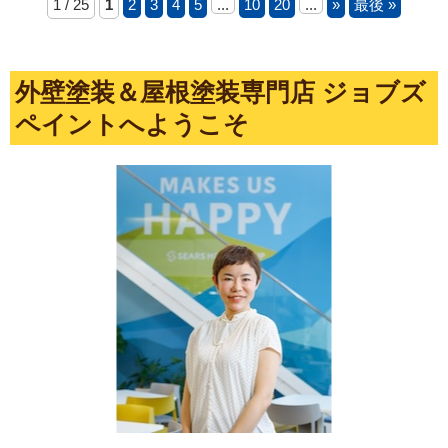
1 / 25
1
2
3
4
5
...
10
20
...
»
最後 »
外壁塗装＆屋根塗装専門店 ジョブズ
ペイントへようこそ