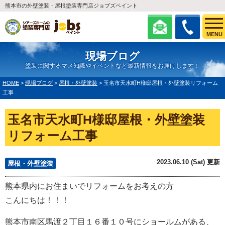
熊本市の外壁塗装・屋根塗装専門店ジョブズペイント
MENU
現場ブログ
塗装に関するマメ知識やイベントなど最新情報をお届けします！
HOME
>
現場ブログ
>
屋根・外壁塗装
>
玉名市天水町H様邸屋根・外壁塗装リフォーム
工事
玉名市天水町H様邸屋根・外壁塗装
リフォーム工事
2023.06.10 (Sat) 更新
屋根・外壁塗装
熊本県内にお住まいでリフォームをお考えの方
こんにちは！！！
熊本市南区馬渡２丁目１６番１０号にショールムがある、