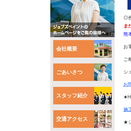
◎
ま
熊
お
会社概要
ご
ごあいさつ
シ
お
スタッフ紹介
★
施
交通アクセス
★