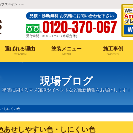
ョブズペイントへ
見積・診断無料 お気軽にお問い合わせ下さい
0120-370-067
受付時間 10:00～17:30（水曜定休）
選ばれる理由
塗装メニュー
施工事例
REASON
MENU
WORKS
現場ブログ
塗装に関するマメ知識やイベントなど最新情報をお届けします！
色・しにくい色
色あせしやすい色・しにくい色