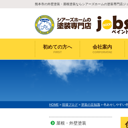
熊本市の外壁塗装・屋根塗装ならシアーズホームの塗装専門店ジ
初めての方へ
会社案内
FIRST
CORPORATAE
HOME
>
現場ブログ
>
塗装の豆知識
>
色あせしやすい
屋根・外壁塗装