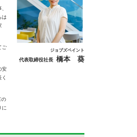
事、
ちは
家
てご
ジョブズペイント
橋本 葵
代表取締役社長
の安
長く
言の
りに