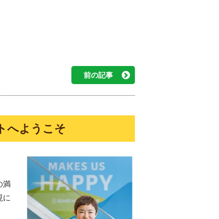
前の記事
トへようこそ
の満
現に