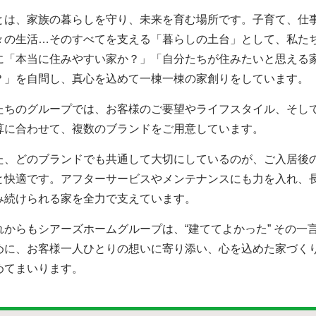
とは、家族の暮らしを守り、未来を育む場所です。子育て、仕
々の生活…そのすべてを支える「暮らしの土台」として、私た
に「本当に住みやすい家か？」「自分たちが住みたいと思える
？」を自問し、真心を込めて一棟一棟の家創りをしています。
たちのグループでは、お客様のご要望やライフスタイル、そし
算に合わせて、複数のブランドをご用意しています。
た、どのブランドでも共通して大切にしているのが、ご入居後
と快適です。アフターサービスやメンテナンスにも力を入れ、
み続けられる家を全力で支えています。
れからもシアーズホームグループは、“建ててよかった” その一
めに、お客様一人ひとりの想いに寄り添い、心を込めた家づく
めてまいります。