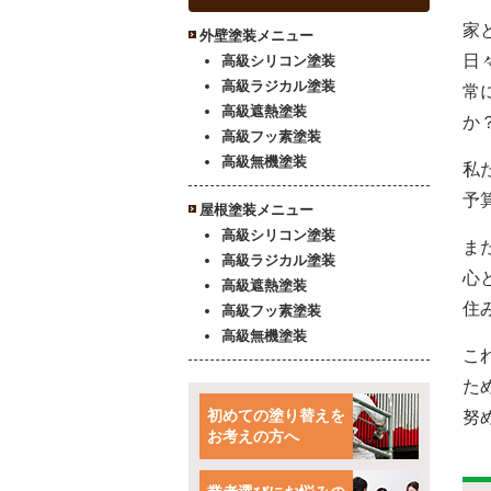
家
外壁塗装メニュー
日
高級シリコン塗装
高級ラジカル塗装
常
高級遮熱塗装
か
高級フッ素塗装
高級無機塗装
私
予
屋根塗装メニュー
高級シリコン塗装
ま
高級ラジカル塗装
心
高級遮熱塗装
住
高級フッ素塗装
高級無機塗装
こ
た
初めての塗り替えを
努
お考えの方へ