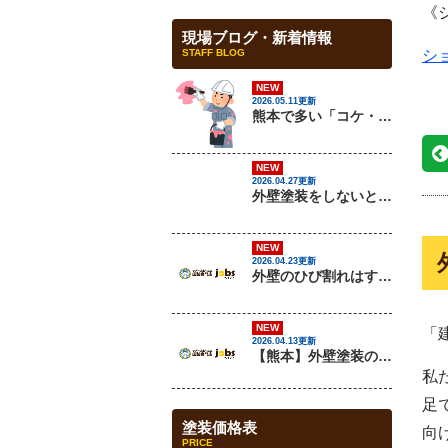
《
現場ブログ・新着情報
STAFF BLOG
シ
NEW
2026.05.11更新
熊本で多い「コケ・カビ汚れ」の原因と対策を解説
NEW
2026.04.27更新
外壁塗装をしないとどうなる？放置リスクを解説
NEW
2026.04.23更新
外壁のひび割れはすぐ補修すべき？放置するとどうなる？
NEW
「
2026.04.13更新
【熊本】外壁塗装の最適な時期はいつ？失敗しないタイミングと注意点を解説
私
足
塗装価格表
向
PRICE