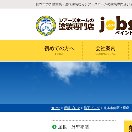
熊本市の外壁塗装・屋根塗装ならシアーズホームの塗装専門店ジ
初めての方へ
会社案内
FIRST
CORPORATAE
HOME
>
現場ブログ
>
施工ブログ
>
熊本市南区Ｙ様邸
屋根・外壁塗装