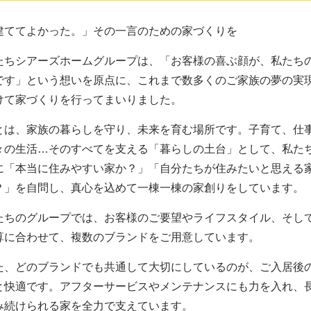
建ててよかった。」その一言のための家づくりを
たちシアーズホームグループは、「お客様の喜ぶ顔が、私たち
です」という想いを原点に、これまで数多くのご家族の夢の実
けて家づくりを行ってまいりました。
とは、家族の暮らしを守り、未来を育む場所です。子育て、仕
々の生活…そのすべてを支える「暮らしの土台」として、私た
に「本当に住みやすい家か？」「自分たちが住みたいと思える
？」を自問し、真心を込めて一棟一棟の家創りをしています。
たちのグループでは、お客様のご要望やライフスタイル、そし
算に合わせて、複数のブランドをご用意しています。
た、どのブランドでも共通して大切にしているのが、ご入居後
と快適です。アフターサービスやメンテナンスにも力を入れ、
み続けられる家を全力で支えています。