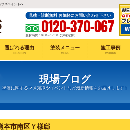
ョブズペイントへ
見積・診断無料 お気軽にお問い合わせ下さい
0120-370-067
受付時間 10:00～17:30（水曜定休）
選ばれる理由
塗装メニュー
施工事例
REASON
MENU
WORKS
現場ブログ
塗装に関するマメ知識やイベントなど最新情報をお届けします！
熊本市南区Ｙ様邸