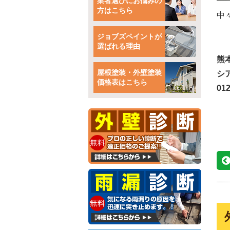
業者選びにお悩みの
方はこちら
中
ジョブズペイントが
選ばれる理由
熊
屋根塗装・外壁塗装
シ
価格表はこちら
012