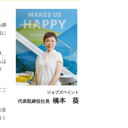
の満
現に
事、
ちは
家
てご
ジョブズペイント
橋本 葵
代表取締役社長
の安
長く