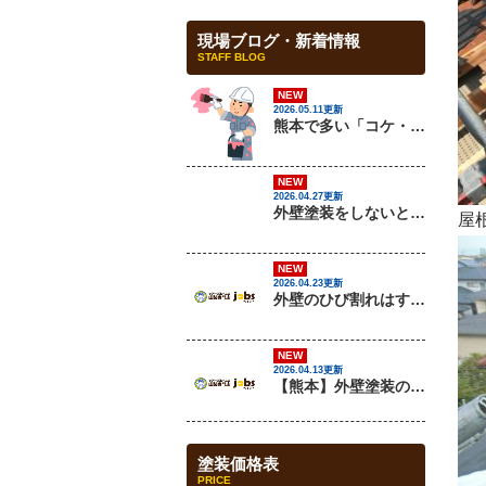
現場ブログ・新着情報
STAFF BLOG
NEW
2026.05.11更新
熊本で多い「コケ・カビ汚れ」の原因と対策を解説
NEW
2026.04.27更新
外壁塗装をしないとどうなる？放置リスクを解説
屋
NEW
2026.04.23更新
外壁のひび割れはすぐ補修すべき？放置するとどうなる？
NEW
2026.04.13更新
【熊本】外壁塗装の最適な時期はいつ？失敗しないタイミングと注意点を解説
塗装価格表
PRICE