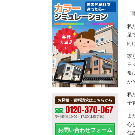
「
私
足
向
家
日
常
か
私
お見積・資料請求はこちらから
予
0120-370-067
ま
受付時間 10:00～17:30(水曜定休)
心
お問い合わせフォーム
住