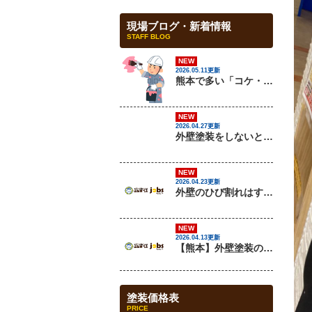
現場ブログ・新着情報
STAFF BLOG
NEW
2026.05.11更新
熊本で多い「コケ・カビ汚れ」の原因と対策を解説
NEW
2026.04.27更新
外壁塗装をしないとどうなる？放置リスクを解説
NEW
2026.04.23更新
外壁のひび割れはすぐ補修すべき？放置するとどうなる？
NEW
2026.04.13更新
【熊本】外壁塗装の最適な時期はいつ？失敗しないタイミングと注意点を解説
塗装価格表
PRICE