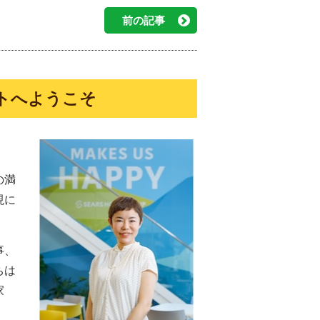
前の記事
トへようこそ
の満
現に
事、
ちは
家