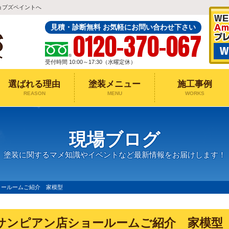
ョブズペイントへ
見積・診断無料 お気軽にお問い合わせ下さい
0120-370-067
受付時間 10:00～17:30（水曜定休）
選ばれる理由
塗装メニュー
施工事例
REASON
MENU
WORKS
現場ブログ
塗装に関するマメ知識やイベントなど最新情報をお届けします！
ョールームご紹介 家模型
サンピアン店ショールームご紹介 家模型