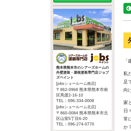
「
熊本県熊本市のシアーズホームの
外壁塗装・屋根塗装専門店ジョブ
私
ズペイント
足
[jobsショールーム南店]
〒862-0968 熊本県熊本市南
向
区馬渡2-16-10
TEL：096-334-0008
家
[jobsショールーム北店]
日
〒860-0084 熊本県熊本市北
区山室5丁目6-20
常
TEL：096-274-0770
か