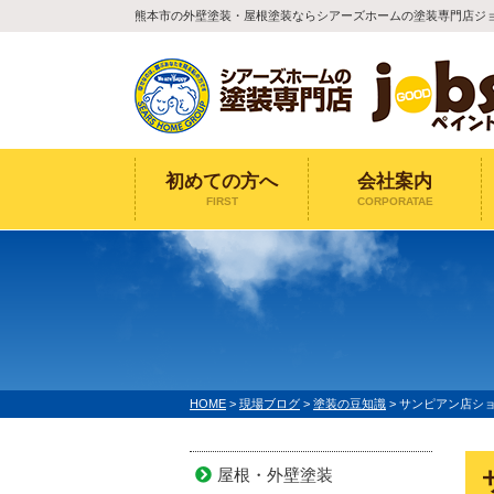
熊本市の外壁塗装・屋根塗装ならシアーズホームの塗装専門店ジ
初めての方へ
会社案内
FIRST
CORPORATAE
HOME
>
現場ブログ
>
塗装の豆知識
>
サンピアン店シ
屋根・外壁塗装