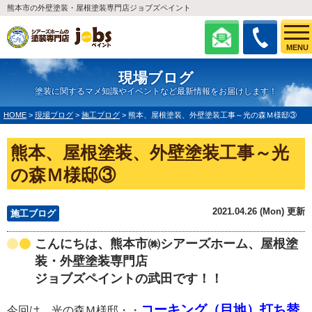
熊本市の外壁塗装・屋根塗装専門店ジョブズペイント
MENU
現場ブログ
塗装に関するマメ知識やイベントなど最新情報をお届けします！
HOME
>
現場ブログ
>
施工ブログ
>
熊本、屋根塗装、外壁塗装工事～光の森Ｍ様邸③
熊本、屋根塗装、外壁塗装工事～光
の森Ｍ様邸③
2021.04.26 (Mon) 更新
施工ブログ
こんにちは、熊本市㈱シアーズホーム、屋根塗
装・外壁塗装専門店
ジョブズペイントの武田です！！
コーキング（目地）打ち替
今回は、光の森Ｍ様邸・・