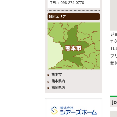
TEL：096-274-0770
対応エリア
ジ
〒8
TE
フリ
受付
熊本市
熊本県内
福岡県内
j