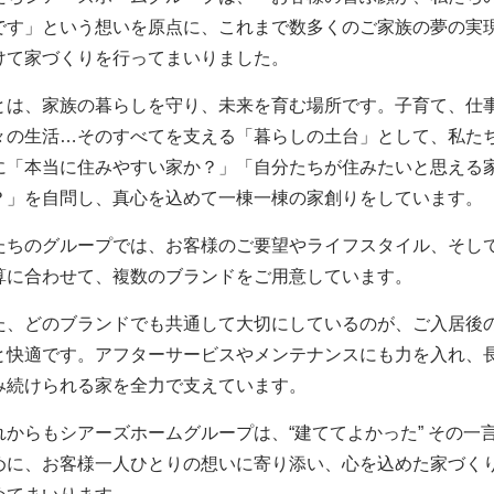
です」という想いを原点に、これまで数多くのご家族の夢の実
けて家づくりを行ってまいりました。
とは、家族の暮らしを守り、未来を育む場所です。子育て、仕
々の生活…そのすべてを支える「暮らしの土台」として、私た
に「本当に住みやすい家か？」「自分たちが住みたいと思える
？」を自問し、真心を込めて一棟一棟の家創りをしています。
たちのグループでは、お客様のご要望やライフスタイル、そし
算に合わせて、複数のブランドをご用意しています。
た、どのブランドでも共通して大切にしているのが、ご入居後
と快適です。アフターサービスやメンテナンスにも力を入れ、
み続けられる家を全力で支えています。
れからもシアーズホームグループは、“建ててよかった” その一
めに、お客様一人ひとりの想いに寄り添い、心を込めた家づく