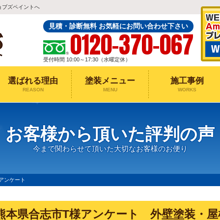
ョブズペイントへ
見積・診断無料 お気軽にお問い合わせ下さい
0120-370-067
受付時間 10:00～17:30（水曜定休）
選ばれる理由
塗装メニュー
施工事例
REASON
MENU
WORKS
お客様から頂いた評判の声
今まで関わらせて頂いた大切なお客様のお便り
アンケート
熊本県合志市T様アンケート 外壁塗装・屋