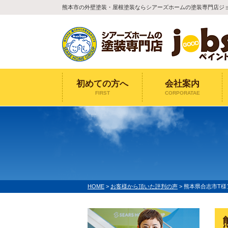
熊本市の外壁塗装・屋根塗装ならシアーズホームの塗装専門店ジ
初めての方へ
会社案内
FIRST
CORPORATAE
HOME
>
お客様から頂いた評判の声
>
熊本県合志市T様