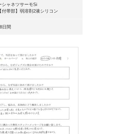
ーシャネツサーモSi
【付帯部】弱溶剤2液シリコン
18日間