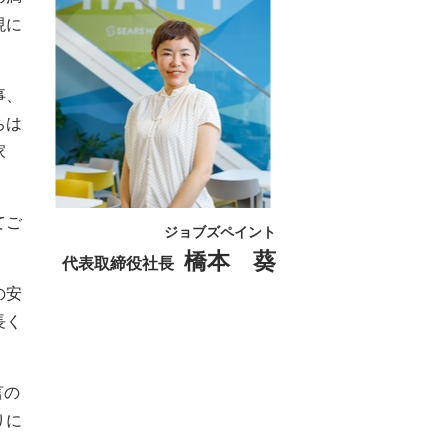
現に
事、
ちは
家
てご
ジョブズペイント
橋本 葵
代表取締役社長
の安
長く
言の
りに