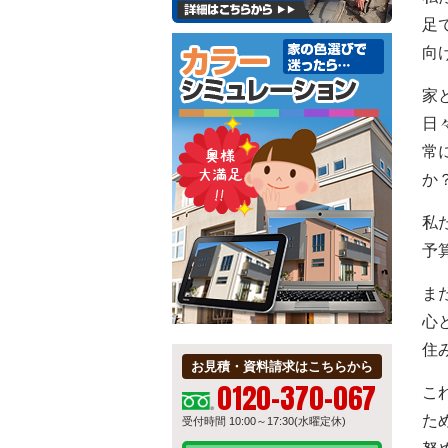
足
向
家
日
常
か
私
予
ま
心
住
お見積・資料請求はこちらから
0120-370-067
こ
た
受付時間 10:00～17:30(水曜定休)