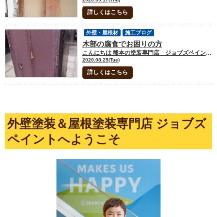
詳しくはこちら
外壁・屋根材
施工ブログ
木部の腐食でお困りの方
こんにちは 熊本の塗装専門店 ジョブズペイントの板井です(^^)/ 木部に腐食が見られたら、基本的に塗装することは不可能です。 大工さんに全部取り換えてもらうのもいいですが、相当な費用もかかります。腐食の程度にもよりますが全部腐食してなければ、板金でカバーするほうが費用的にもお勧めです。 熊本で屋根、外壁塗装をお考えならシアーズホームの塗装専門店 ジョブズペイントゆめタウンサンピアン店２Ｆ年中無休 １０:００～２０:００外装劣化診断士 板井毅彦
2020.08.25(Tue)
詳しくはこちら
外壁塗装＆屋根塗装専門店 ジョブズ
ペイントへようこそ