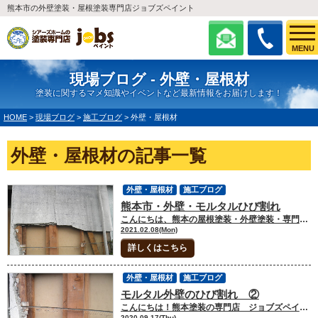
熊本市の外壁塗装・屋根塗装専門店ジョブズペイント
MENU
現場ブログ - 外壁・屋根材
塗装に関するマメ知識やイベントなど最新情報をお届けします！
HOME
>
現場ブログ
>
施工ブログ
>
外壁・屋根材
外壁・屋根材の記事一覧
外壁・屋根材
施工ブログ
熊本市・外壁・モルタルひび割れ
こんにちは、熊本の屋根塗装・外壁塗装・専門店シアーズホーム塗装専門店、ジョブズペイント、外装劣化診断士の板井です。 今回は、外壁のひび割れのご紹介です。↓ ↓ 外壁のひび割れで、モルタルが落下しています。 モルタル壁の特徴はご存じですか？特徴は、ヒビが生じやすいことが挙げられます。この写真はヒビ割れが酷く、このままでは塗装工事が不可能でしたので左官工事をしました。費用がかなり掛かりました。 ひび割れに気付かれたら早めの対処をお勧めします。 ㈱シアーズホーム・塗装専門店ジョブズペイント外装劣化診断士・板井毅彦 お電話でもメールでも、お客様の安心して頂けるかたちで対応しております。 ご相談や見積依頼、ご不明点をお聞きしたい方はお気軽にお電話ください。 ショールーム電話番号：０１２０－３７０－２２５ お問い合わせはコチラをクリック！ ★HPでは外壁塗装・屋根塗装の豊富な施工事例を紹介しています★ 施工事例をご覧になりたい方はコチラをクリック！ ★ジョブズペイントでは熊本市に外壁塗装・屋根塗装に関して気軽に相談ができる 《ショールーム》を完備しております★ ショールームをご覧になりたい方はコチラをクリック！
2021.02.08(Mon)
詳しくはこちら
外壁・屋根材
施工ブログ
モルタル外壁のひび割れ ②
こんにちは！熊本塗装の専門店 ジョブズペイントの板井です。 別の現場でのモルタル外壁のひび割れの写真です。 一番大きなひび割れ箇所の周りも劣化がひどく、畳３枚分の解体しモルタル仕上げが必要でした。費用も１０万以上はかかってしまいます・・・ モルタル外壁にひびが見られたら早めに専門家に相談されてください。 熊本で屋根、外壁塗装をお考えならシアーズホームの塗装専門店 ジョブズペイントゆめタウンサンピアン店２Ｆ年中無休（１０:００～２０:００） 外装劣化診断士 板井毅彦
2020.09.17(Thu)