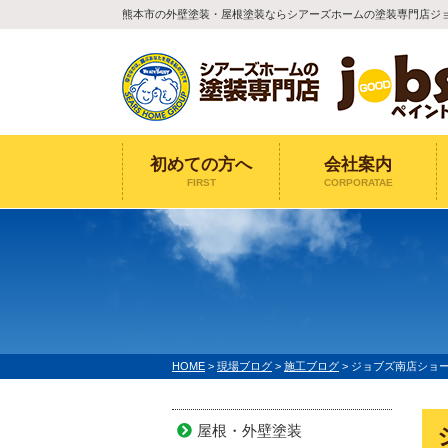
熊本市の外壁塗装・屋根塗装ならシアーズホームの塗装専門店ジ
初めての方へ
会社案内
FIRST
CORPORATAE
HOME
>
現場ブログ
>
施工ブログ
>
ジョブズ南店ショ
屋根・外壁塗装