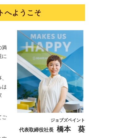
トへようこそ
の満
現に
事、
ちは
家
てご
ジョブズペイント
橋本 葵
代表取締役社長