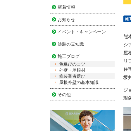
新着情報
施
お知らせ
イベント・キャンペーン
熊
塗装の豆知識
シ
屋
施工ブログ
リ
色選びのコツ
住
外壁・屋根材
塗装業者選び
坂
屋根外壁の基本知識
ジ
その他
現