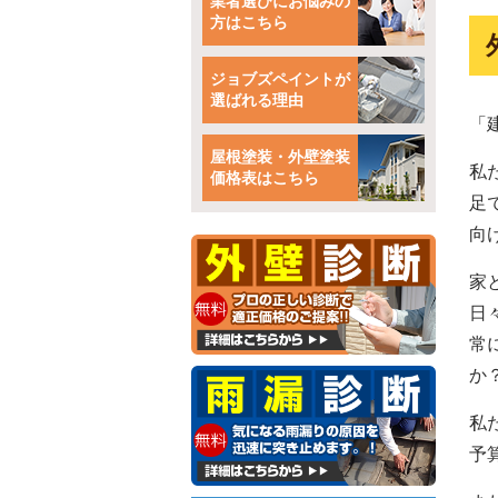
業者選びにお悩みの
方はこちら
ジョブズペイントが
選ばれる理由
「
屋根塗装・外壁塗装
私
価格表はこちら
足
向
家
日
常
か
私
予