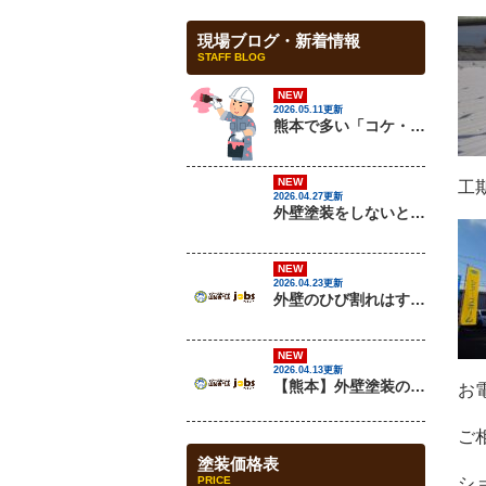
現場ブログ・新着情報
STAFF BLOG
NEW
2026.05.11更新
熊本で多い「コケ・カビ汚れ」の原因と対策を解説
NEW
工
2026.04.27更新
外壁塗装をしないとどうなる？放置リスクを解説
NEW
2026.04.23更新
外壁のひび割れはすぐ補修すべき？放置するとどうなる？
NEW
2026.04.13更新
【熊本】外壁塗装の最適な時期はいつ？失敗しないタイミングと注意点を解説
お
ご
塗装価格表
PRICE
シ