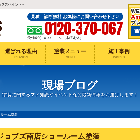
ョブズペイントへ
見積・診断無料 お気軽にお問い合わせ下さい
0120-370-067
受付時間 10:00～17:30（水曜定休）
選ばれる理由
塗装メニュー
施工事例
REASON
MENU
WORKS
現場ブログ
塗装に関するマメ知識やイベントなど最新情報をお届けします！
ールーム塗装
ジョブズ南店ショールーム塗装