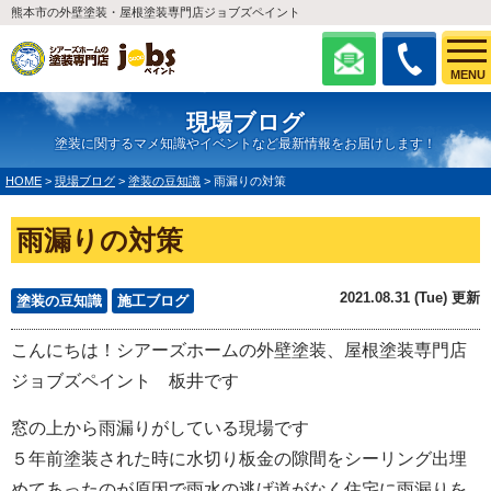
熊本市の外壁塗装・屋根塗装専門店ジョブズペイント
MENU
現場ブログ
塗装に関するマメ知識やイベントなど最新情報をお届けします！
HOME
>
現場ブログ
>
塗装の豆知識
>
雨漏りの対策
雨漏りの対策
2021.08.31 (Tue) 更新
塗装の豆知識
施工ブログ
こんにちは！シアーズホームの外壁塗装、屋根塗装専門店
ジョブズペイント 板井です
窓の上から雨漏りがしている現場です
５年前塗装された時に水切り板金の隙間をシーリング出埋
めてあったのが原因で雨水の逃げ道がなく住宅に雨漏りを