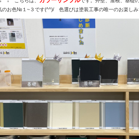
カラーサンプル
 ↓ ↓ こちらは、
です。外壁、屋根、基礎
気のお色№１~３です(^^)/ 色選びは塗装工事の唯一のお楽し