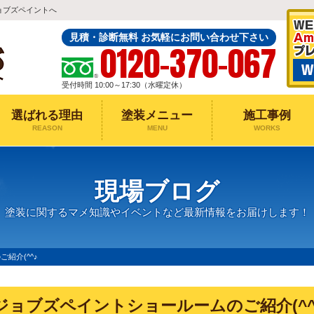
ョブズペイントへ
見積・診断無料 お気軽にお問い合わせ下さい
0120-370-067
受付時間 10:00～17:30（水曜定休）
選ばれる理由
塗装メニュー
施工事例
REASON
MENU
WORKS
現場ブログ
塗装に関するマメ知識やイベントなど最新情報をお届けします！
紹介(^^♪
ジョブズペイントショールームのご紹介(^^