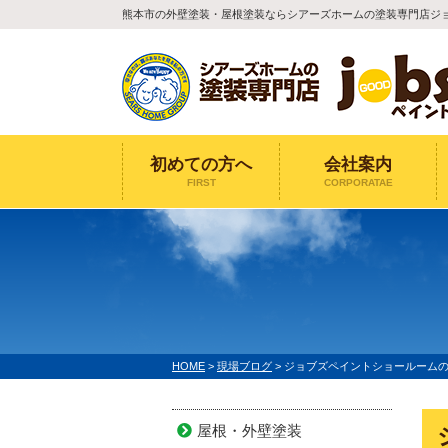
熊本市の外壁塗装・屋根塗装ならシアーズホームの塗装専門店ジ
初めての方へ
会社案内
FIRST
CORPORATAE
HOME
>
現場ブログ
>
ジョブズペイントショールームのご
屋根・外壁塗装