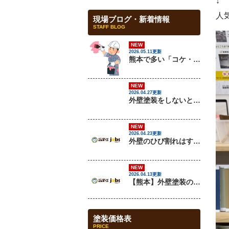
↓
人
現場ブログ・新着情報
STAFF BLOG
NEW
2026.05.11更新
熊本で多い「コケ・カビ汚れ」の原因と対策を解説
NEW
2026.04.27更新
外壁塗装をしないとどうなる？放置リスクを解説
NEW
2026.04.23更新
外壁のひび割れはすぐ補修すべき？放置するとどうなる？
NEW
2026.04.13更新
【熊本】外壁塗装の最適な時期はいつ？失敗しないタイミングと注意点を解説
塗装価格表
PRICE