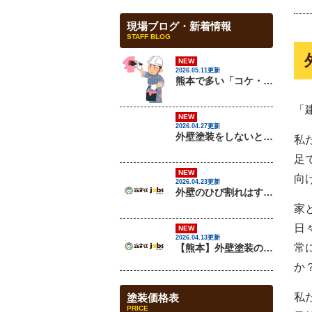
現場ブログ・新着情報
STAFF BLOG
NEW
2026.05.11更新
熊本で多い「コケ・カビ汚れ」の原因と対策を解説
「
NEW
2026.04.27更新
外壁塗装をしないとどうなる？放置リスクを解説
私
足
NEW
向
2026.04.23更新
外壁のひび割れはすぐ補修すべき？放置するとどうなる？
家
日
NEW
2026.04.13更新
常
【熊本】外壁塗装の最適な時期はいつ？失敗しないタイミングと注意点を解説
か
私
塗装価格表
PRICE