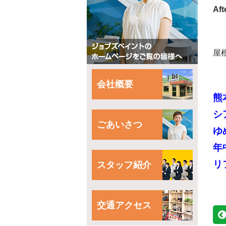
Aft
屋
会社概要
熊
シ
ごあいさつ
ゆ
年
リ
スタッフ紹介
交通アクセス