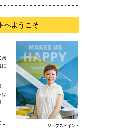
トへようこそ
の満
現に
事、
ちは
家
てご
ジョブズペイント