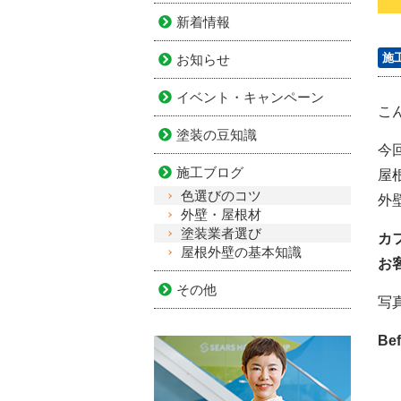
新着情報
施
お知らせ
イベント・キャンペーン
こ
塗装の豆知識
今
施工ブログ
屋
色選びのコツ
外
外壁・屋根材
塗装業者選び
カ
屋根外壁の基本知識
お
その他
写
Bef