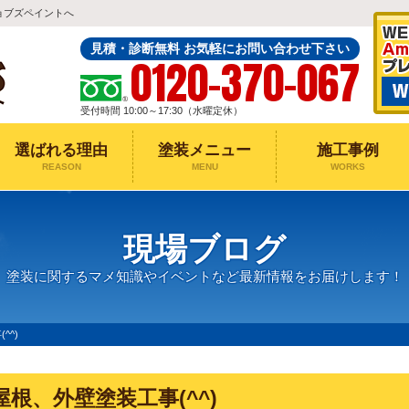
ョブズペイントへ
見積・診断無料 お気軽にお問い合わせ下さい
0120-370-067
受付時間 10:00～17:30（水曜定休）
選ばれる理由
塗装メニュー
施工事例
REASON
MENU
WORKS
現場ブログ
塗装に関するマメ知識やイベントなど最新情報をお届けします！
^^)
屋根、外壁塗装工事(^^)