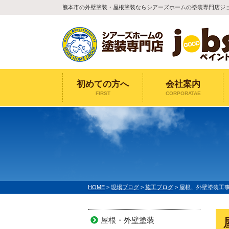
熊本市の外壁塗装・屋根塗装ならシアーズホームの塗装専門店ジ
初めての方へ
会社案内
FIRST
CORPORATAE
HOME
>
現場ブログ
>
施工ブログ
>
屋根、外壁塗装工事(
屋根・外壁塗装