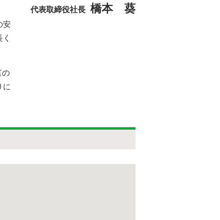
橋本 葵
代表取締役社長
の安
長く
言の
りに