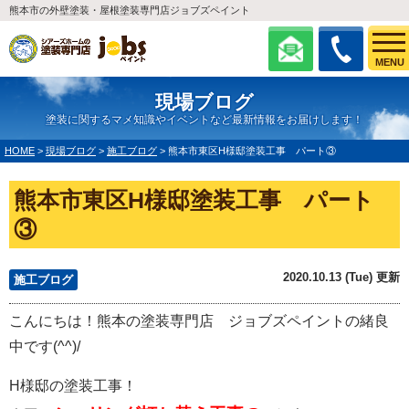
熊本市の外壁塗装・屋根塗装専門店ジョブズペイント
MENU
現場ブログ
塗装に関するマメ知識やイベントなど最新情報をお届けします！
HOME
>
現場ブログ
>
施工ブログ
>
熊本市東区H様邸塗装工事 パート③
熊本市東区H様邸塗装工事 パート
③
2020.10.13 (Tue) 更新
施工ブログ
こんにちは！熊本の塗装専門店 ジョブズペイントの緒良
中です(^^)/
H様邸の塗装工事！